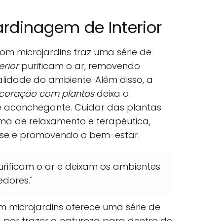
ardinagem de Interior
om microjardins traz uma série de
erior
purificam o ar, removendo
lidade do ambiente. Além disso, a
coração com plantas
deixa o
 aconchegante. Cuidar das plantas
a de relaxamento e terapêutica,
esse e promovendo o bem-estar.
rificam o ar e deixam os ambientes
dores."
om microjardins oferece uma série de
 por trazer a natureza para dentro de