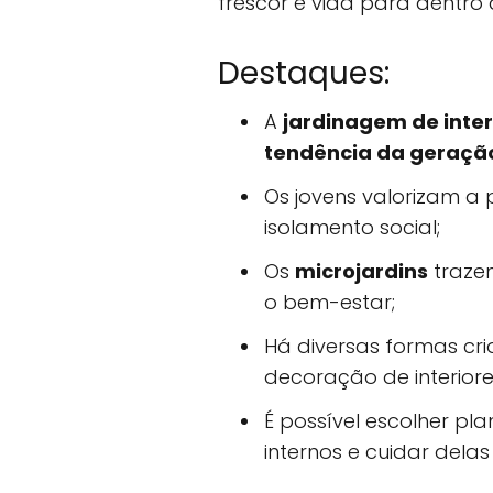
frescor e vida para dentro 
Destaques:
A
jardinagem de inter
tendência da geraçã
Os jovens valorizam a
isolamento social;
Os
microjardins
traze
o bem-estar;
Há diversas formas cri
decoração de interiore
É possível escolher p
internos e cuidar dela