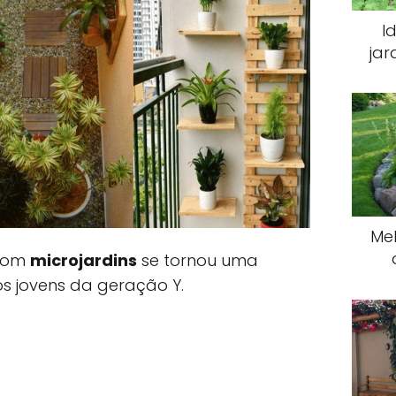
I
jar
Mel
om
microjardins
se tornou uma
os jovens da geração Y.